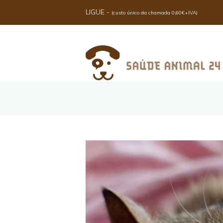
LIGUE -
(custo único da chamada 0,60€+IVA)