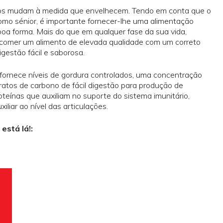
inos mudam à medida que envelhecem. Tendo em conta que o
omo sénior, é importante fornecer-lhe uma alimentação
oa forma. Mais do que em qualquer fase da sua vida,
e comer um alimento de elevada qualidade com um correto
digestão fácil e saborosa.
fornece níveis de gordura controlados, uma concentração
ratos de carbono de fácil digestão para produção de
teínas que auxiliam no suporte do sistema imunitário,
iliar ao nível das articulações.
está lá!: