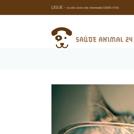
LIGUE -
(custo único da chamada 0,60€+IVA)