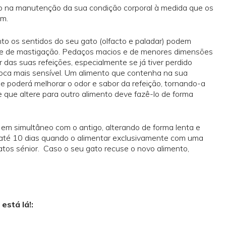
gato na manutenção da sua condição corporal à medida que os
em.
o os sentidos do seu gato (olfacto e paladar) podem
ade de mastigação. Pedaços macios e de menores dimensões
r das suas refeições, especialmente se já tiver perdido
boca mais sensível. Um alimento que contenha na sua
 poderá melhorar o odor e sabor da refeição, tornando-a
 que altere para outro alimento deve fazê-lo de forma
to em simultâneo com o antigo, alterando de forma lenta e
até 10 dias quando o alimentar exclusivamente com uma
tos sénior. Caso o seu gato recuse o novo alimento,
está lá!: