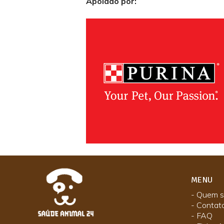
Apoiado por:
MENU
- Quem 
- Contat
- FAQ